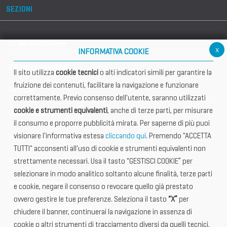
SEZIONI
La Manifestazione
x
INFORMATIVA COOKIE
Edizioni precedenti
Il sito utilizza
cookie tecnici
o alti indicatori simili per garantire la
fruizione dei contenuti, facilitare la navigazione e funzionare
Info utili
correttamente. Previo consenso dell'utente, saranno utilizzati
cookie e strumenti equivalenti
, anche di terze parti, per misurare
Documentazione
il consumo e proporre pubblicità mirata. Per saperne di più puoi
visionare l'informativa estesa
cliccando qui
. Premendo "ACCETTA
Informazione importante
TUTTI" acconsenti all'uso di cookie e strumenti equivalenti non
Vetrina Espositori
strettamente necessari. Usa il tasto "GESTISCI COOKIE” per
selezionare in modo analitico soltanto alcune finalità, terze parti
International Club
e cookie, negare il consenso o revocare quello già prestato
ovvero gestire le tue preferenze. Seleziona il tasto
“X”
per
Tax & Legal Global Services
chiudere il banner, continuerai la navigazione in assenza di
cookie o altri strumenti di tracciamento diversi da quelli tecnici.