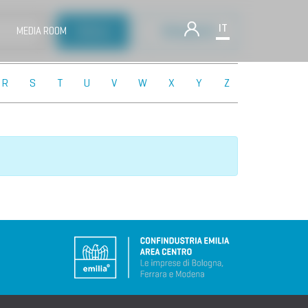
IT
MEDIA ROOM
R
S
T
U
V
W
X
Y
Z