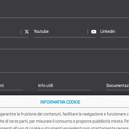
Youtube
Linkedin
nti
Info utili
Documentaz
b
Tax & Legal Global Services
News e Comu
INFORMATIVA COOKIE
er garantire la fruizione dei contenuti, facilitare la navigazione e funziona
che di terze parti, per misurare il consumo e proporre pubblicità mirata. Pe
senti all'uso di cookie e strumenti equivalenti non strettamente necessar