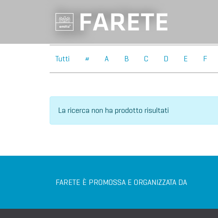
Promozioni Farete
2023
Tutti
#
A
B
C
D
E
F
La ricerca non ha prodotto risultati
FARETE È PROMOSSA E ORGANIZZATA DA