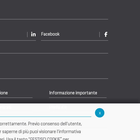
Facebook
ione
Informazione importante
nicati
Media Kit
x
re correttamente. Previo consenso dell'utente,
r saperne di più puoi visionare l'informativa
i. Usa il tasto "GESTISCI COOKIE” per