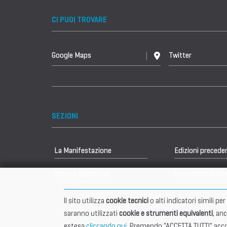
CI PUOI TROVARE
Google Maps
Twitter
SEZIONI
La Manifestazione
Edizioni precede
Vetrina Espositori
International Clu
Il sito utilizza
cookie tecnici
o alti indicatori simili p
saranno utilizzati
cookie e strumenti equivalenti
, an
estesa
cliccando qui
. Premendo "ACCETTA TUTTI" accon