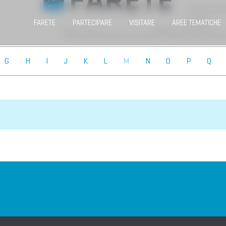
FARETE
PARTECIPARE
VISITARE
AREE TEMATICHE
G
H
I
J
K
L
M
N
O
P
Q