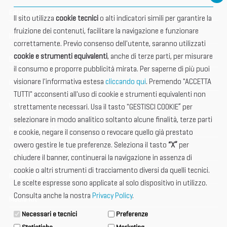
Edizioni precedenti
Il sito utilizza
cookie tecnici
o alti indicatori simili per garantire la
fruizione dei contenuti, facilitare la navigazione e funzionare
Info utili
correttamente. Previo consenso dell'utente, saranno utilizzati
cookie e strumenti equivalenti
, anche di terze parti, per misurare
Documentazione
il consumo e proporre pubblicità mirata. Per saperne di più puoi
visionare l'informativa estesa
cliccando qui
. Premendo "ACCETTA
Informazione importante
TUTTI" acconsenti all'uso di cookie e strumenti equivalenti non
Vetrina Espositori
strettamente necessari. Usa il tasto "GESTISCI COOKIE” per
selezionare in modo analitico soltanto alcune finalità, terze parti
International Club
e cookie, negare il consenso o revocare quello già prestato
ovvero gestire le tue preferenze. Seleziona il tasto
“X”
per
Tax & Legal Global Services
chiudere il banner, continuerai la navigazione in assenza di
cookie o altri strumenti di tracciamento diversi da quelli tecnici.
News e Comunicati
Le scelte espresse sono applicate al solo dispositivo in utilizzo.
Consulta anche la nostra
Privacy Policy
.
Media Kit
Necessari e tecnici
Preferenze