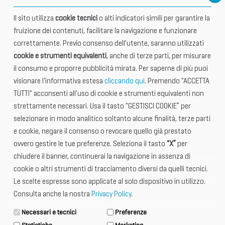
Edizioni precedenti
Il sito utilizza
cookie tecnici
o alti indicatori simili per garantire la
fruizione dei contenuti, facilitare la navigazione e funzionare
Info utili
correttamente. Previo consenso dell'utente, saranno utilizzati
cookie e strumenti equivalenti
, anche di terze parti, per misurare
Documentazione
il consumo e proporre pubblicità mirata. Per saperne di più puoi
visionare l'informativa estesa
cliccando qui
. Premendo "ACCETTA
Informazione importante
TUTTI" acconsenti all'uso di cookie e strumenti equivalenti non
Vetrina Espositori
strettamente necessari. Usa il tasto "GESTISCI COOKIE” per
selezionare in modo analitico soltanto alcune finalità, terze parti
International Club
e cookie, negare il consenso o revocare quello già prestato
ovvero gestire le tue preferenze. Seleziona il tasto
“X”
per
Tax & Legal Global Services
chiudere il banner, continuerai la navigazione in assenza di
cookie o altri strumenti di tracciamento diversi da quelli tecnici.
News e Comunicati
Le scelte espresse sono applicate al solo dispositivo in utilizzo.
Consulta anche la nostra
Privacy Policy
.
Media Kit
Necessari e tecnici
Preferenze