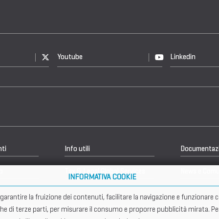
Youtube
Linkedin
nti
Info utili
Documentaz
b
Tax & Legal Global Services
News e Comu
INFORMATIVA COOKIE
er garantire la fruizione dei contenuti, facilitare la navigazione e funziona
che di terze parti, per misurare il consumo e proporre pubblicità mirata. Pe