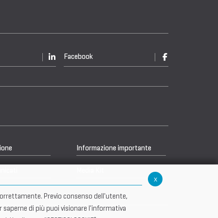
Facebook
ione
Informazione importante
nicati
Media Kit
x
re correttamente. Previo consenso dell'utente,
r saperne di più puoi visionare l'informativa