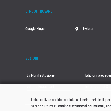
CI PUOI TROVARE
Google Maps
Twitter
SEZIONI
La Manifestazione
Edizioni precede
Vetrina Espositori
International Clu
Il sito utilizza
cookie tecnici
o alti indicatori simili p
saranno utilizzati
cookie e strumenti equivalenti
, an