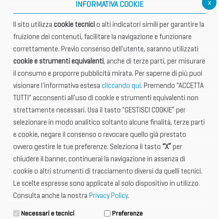
x
INFORMATIVA COOKIE
Edizioni precedenti
Il sito utilizza
cookie tecnici
o alti indicatori simili per garantire la
fruizione dei contenuti, facilitare la navigazione e funzionare
Info utili
correttamente. Previo consenso dell'utente, saranno utilizzati
cookie e strumenti equivalenti
, anche di terze parti, per misurare
Documentazione
il consumo e proporre pubblicità mirata. Per saperne di più puoi
visionare l'informativa estesa
cliccando qui
. Premendo "ACCETTA
Informazione importante
TUTTI" acconsenti all'uso di cookie e strumenti equivalenti non
Vetrina Espositori
strettamente necessari. Usa il tasto "GESTISCI COOKIE” per
selezionare in modo analitico soltanto alcune finalità, terze parti
International Club
e cookie, negare il consenso o revocare quello già prestato
ovvero gestire le tue preferenze. Seleziona il tasto
“X”
per
Tax & Legal Global Services
chiudere il banner, continuerai la navigazione in assenza di
cookie o altri strumenti di tracciamento diversi da quelli tecnici.
News e Comunicati
Le scelte espresse sono applicate al solo dispositivo in utilizzo.
Consulta anche la nostra
Privacy Policy
.
Media Kit
Necessari e tecnici
Preferenze