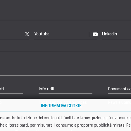
Youtube
Linkedin
nti
Info utili
Documentaz
b
Tax & Legal Global Services
News e Comu
INFORMATIVA COOKIE
er garantire la fruizione dei contenuti, facilitare la navigazione e funziona
che di terze parti, per misurare il consumo e proporre pubblicità mirata. Pe