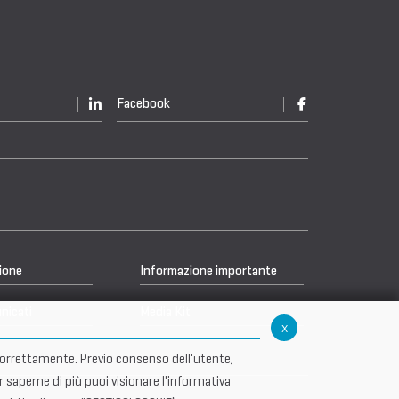
Facebook
ione
Informazione importante
nicati
Media Kit
x
re correttamente. Previo consenso dell'utente,
r saperne di più puoi visionare l'informativa