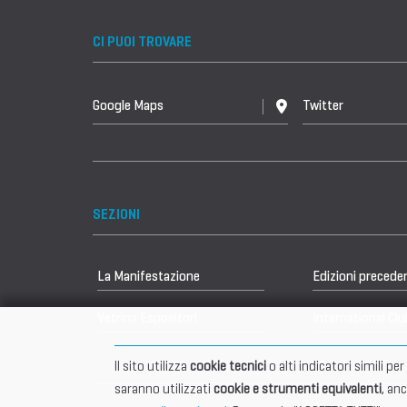
CI PUOI TROVARE
Google Maps
Twitter
SEZIONI
La Manifestazione
Edizioni precede
Vetrina Espositori
International Clu
Il sito utilizza
cookie tecnici
o alti indicatori simili p
saranno utilizzati
cookie e strumenti equivalenti
, an