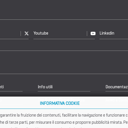
Youtube
Linkedin
nti
Info utili
Documentaz
b
Tax & Legal Global Services
News e Comu
INFORMATIVA COOKIE
er garantire la fruizione dei contenuti, facilitare la navigazione e funziona
che di terze parti, per misurare il consumo e proporre pubblicità mirata. Pe