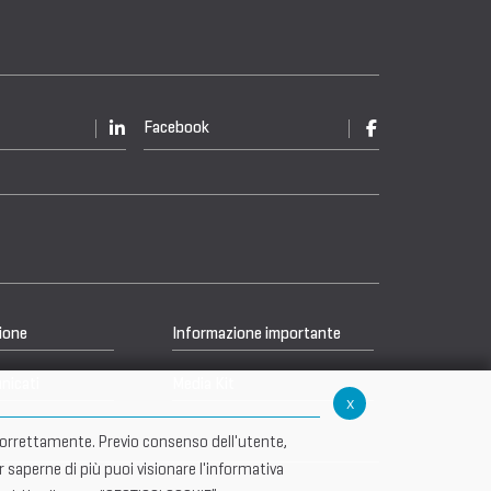
Facebook
ione
Informazione importante
nicati
Media Kit
x
re correttamente. Previo consenso dell'utente,
r saperne di più puoi visionare l'informativa