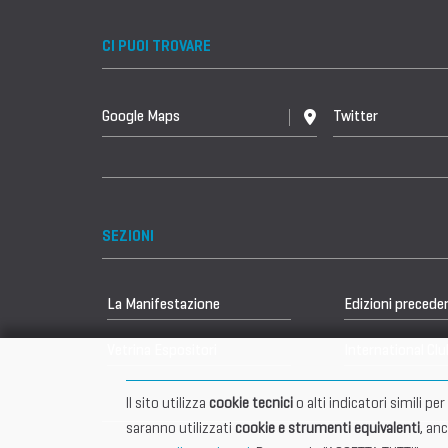
CI PUOI TROVARE
Google Maps
Twitter
SEZIONI
La Manifestazione
Edizioni precede
Vetrina Espositori
International Clu
Il sito utilizza
cookie tecnici
o alti indicatori simili p
saranno utilizzati
cookie e strumenti equivalenti
, an