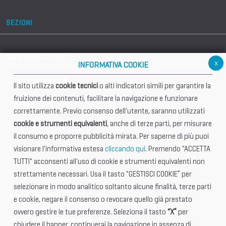
SEZIONI
La Manifestazione
x
INFORMATIVA COOKIE
Edizioni precedenti
Il sito utilizza
cookie tecnici
o alti indicatori simili per garantire la
fruizione dei contenuti, facilitare la navigazione e funzionare
Info utili
correttamente. Previo consenso dell'utente, saranno utilizzati
cookie e strumenti equivalenti
, anche di terze parti, per misurare
Documentazione
il consumo e proporre pubblicità mirata. Per saperne di più puoi
visionare l'informativa estesa
cliccando qui
. Premendo "ACCETTA
Informazione importante
TUTTI" acconsenti all'uso di cookie e strumenti equivalenti non
Vetrina Espositori
strettamente necessari. Usa il tasto "GESTISCI COOKIE” per
selezionare in modo analitico soltanto alcune finalità, terze parti
International Club
e cookie, negare il consenso o revocare quello già prestato
ovvero gestire le tue preferenze. Seleziona il tasto
“X”
per
Tax & Legal Global Services
chiudere il banner, continuerai la navigazione in assenza di