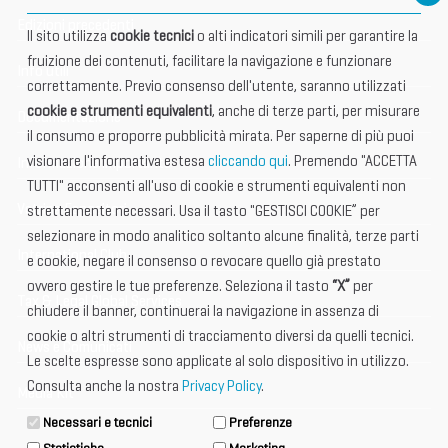
Edizioni precedenti
Il sito utilizza
cookie tecnici
o alti indicatori simili per garantire la
fruizione dei contenuti, facilitare la navigazione e funzionare
Info utili
correttamente. Previo consenso dell'utente, saranno utilizzati
cookie e strumenti equivalenti
, anche di terze parti, per misurare
Documentazione
il consumo e proporre pubblicità mirata. Per saperne di più puoi
visionare l'informativa estesa
cliccando qui
. Premendo "ACCETTA
Informazione importante
TUTTI" acconsenti all'uso di cookie e strumenti equivalenti non
Vetrina Espositori
strettamente necessari. Usa il tasto "GESTISCI COOKIE” per
selezionare in modo analitico soltanto alcune finalità, terze parti
International Club
e cookie, negare il consenso o revocare quello già prestato
ovvero gestire le tue preferenze. Seleziona il tasto
“X”
per
Tax & Legal Global Services
chiudere il banner, continuerai la navigazione in assenza di
cookie o altri strumenti di tracciamento diversi da quelli tecnici.
News e Comunicati
Le scelte espresse sono applicate al solo dispositivo in utilizzo.
Consulta anche la nostra
Privacy Policy
.
Media Kit
Necessari e tecnici
Preferenze