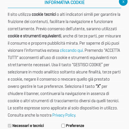
x
INFORMATIVA COOKIE
Edizioni precedenti
Il sito utilizza
cookie tecnici
o alti indicatori simili per garantire la
fruizione dei contenuti, facilitare la navigazione e funzionare
Info utili
correttamente. Previo consenso dell'utente, saranno utilizzati
cookie e strumenti equivalenti
, anche di terze parti, per misurare
Documentazione
il consumo e proporre pubblicità mirata. Per saperne di più puoi
visionare l'informativa estesa
cliccando qui
. Premendo "ACCETTA
Informazione importante
TUTTI" acconsenti all'uso di cookie e strumenti equivalenti non
Vetrina Espositori
strettamente necessari. Usa il tasto "GESTISCI COOKIE” per
selezionare in modo analitico soltanto alcune finalità, terze parti
International Club
e cookie, negare il consenso o revocare quello già prestato
ovvero gestire le tue preferenze. Seleziona il tasto
“X”
per
Tax & Legal Global Services
chiudere il banner, continuerai la navigazione in assenza di
cookie o altri strumenti di tracciamento diversi da quelli tecnici.
News e Comunicati
Le scelte espresse sono applicate al solo dispositivo in utilizzo.
Consulta anche la nostra
Privacy Policy
.
Media Kit
Necessari e tecnici
Preferenze