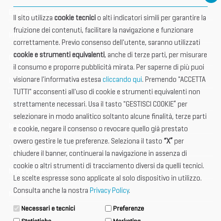
Edizioni precedenti
Il sito utilizza
cookie tecnici
o alti indicatori simili per garantire la
fruizione dei contenuti, facilitare la navigazione e funzionare
Info utili
correttamente. Previo consenso dell'utente, saranno utilizzati
cookie e strumenti equivalenti
, anche di terze parti, per misurare
Documentazione
il consumo e proporre pubblicità mirata. Per saperne di più puoi
visionare l'informativa estesa
cliccando qui
. Premendo "ACCETTA
Informazione importante
TUTTI" acconsenti all'uso di cookie e strumenti equivalenti non
Vetrina Espositori
strettamente necessari. Usa il tasto "GESTISCI COOKIE” per
selezionare in modo analitico soltanto alcune finalità, terze parti
International Club
e cookie, negare il consenso o revocare quello già prestato
ovvero gestire le tue preferenze. Seleziona il tasto
“X”
per
Tax & Legal Global Services
chiudere il banner, continuerai la navigazione in assenza di
cookie o altri strumenti di tracciamento diversi da quelli tecnici.
News e Comunicati
Le scelte espresse sono applicate al solo dispositivo in utilizzo.
Consulta anche la nostra
Privacy Policy
.
Media Kit
Necessari e tecnici
Preferenze