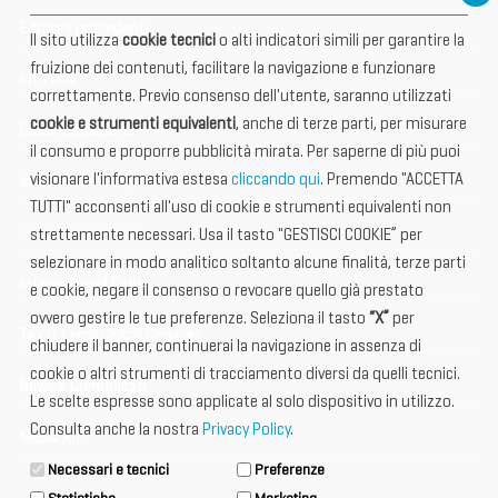
Edizioni precedenti
Il sito utilizza
cookie tecnici
o alti indicatori simili per garantire la
fruizione dei contenuti, facilitare la navigazione e funzionare
Info utili
correttamente. Previo consenso dell'utente, saranno utilizzati
cookie e strumenti equivalenti
, anche di terze parti, per misurare
Documentazione
il consumo e proporre pubblicità mirata. Per saperne di più puoi
visionare l'informativa estesa
cliccando qui
. Premendo "ACCETTA
Informazione importante
TUTTI" acconsenti all'uso di cookie e strumenti equivalenti non
Vetrina Espositori
strettamente necessari. Usa il tasto "GESTISCI COOKIE” per
selezionare in modo analitico soltanto alcune finalità, terze parti
International Club
e cookie, negare il consenso o revocare quello già prestato
ovvero gestire le tue preferenze. Seleziona il tasto
“X”
per
Tax & Legal Global Services
chiudere il banner, continuerai la navigazione in assenza di
cookie o altri strumenti di tracciamento diversi da quelli tecnici.
News e Comunicati
Le scelte espresse sono applicate al solo dispositivo in utilizzo.
Consulta anche la nostra
Privacy Policy
.
Media Kit
Necessari e tecnici
Preferenze