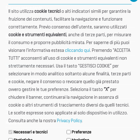
Edizioni precedenti
Il sito utilizza
cookie tecnici
o alti indicatori simili per garantire la
fruizione dei contenuti, facilitare la navigazione e funzionare
Info utili
correttamente. Previo consenso dell'utente, saranno utilizzati
cookie e strumenti equivalenti
, anche di terze parti, per misurare
Documentazione
il consumo e proporre pubblicità mirata. Per saperne di più puoi
visionare l'informativa estesa
cliccando qui
. Premendo "ACCETTA
Informazione importante
TUTTI" acconsenti all'uso di cookie e strumenti equivalenti non
Vetrina Espositori
strettamente necessari. Usa il tasto "GESTISCI COOKIE” per
selezionare in modo analitico soltanto alcune finalità, terze parti
International Club
e cookie, negare il consenso o revocare quello già prestato
ovvero gestire le tue preferenze. Seleziona il tasto
“X”
per
Tax & Legal Global Services
chiudere il banner, continuerai la navigazione in assenza di
cookie o altri strumenti di tracciamento diversi da quelli tecnici.
News e Comunicati
Le scelte espresse sono applicate al solo dispositivo in utilizzo.
Consulta anche la nostra
Privacy Policy
.
Media Kit
Necessari e tecnici
Preferenze