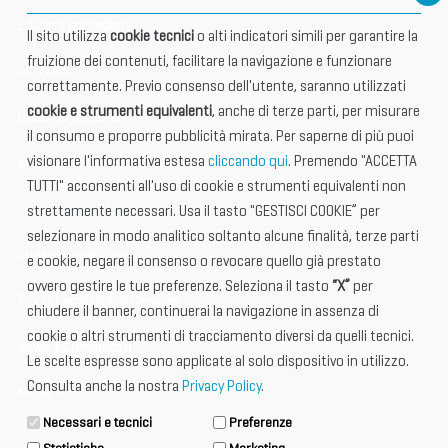
Edizioni precedenti
Il sito utilizza
cookie tecnici
o alti indicatori simili per garantire la
fruizione dei contenuti, facilitare la navigazione e funzionare
Info utili
correttamente. Previo consenso dell'utente, saranno utilizzati
cookie e strumenti equivalenti
, anche di terze parti, per misurare
Documentazione
il consumo e proporre pubblicità mirata. Per saperne di più puoi
visionare l'informativa estesa
cliccando qui
. Premendo "ACCETTA
Informazione importante
TUTTI" acconsenti all'uso di cookie e strumenti equivalenti non
Vetrina Espositori
strettamente necessari. Usa il tasto "GESTISCI COOKIE” per
selezionare in modo analitico soltanto alcune finalità, terze parti
International Club
e cookie, negare il consenso o revocare quello già prestato
ovvero gestire le tue preferenze. Seleziona il tasto
“X”
per
Tax & Legal Global Services
chiudere il banner, continuerai la navigazione in assenza di
cookie o altri strumenti di tracciamento diversi da quelli tecnici.
News e Comunicati
Le scelte espresse sono applicate al solo dispositivo in utilizzo.
Consulta anche la nostra
Privacy Policy
.
Media Kit
Necessari e tecnici
Preferenze