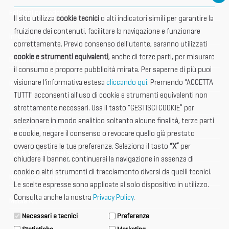
Edizioni precedenti
Il sito utilizza
cookie tecnici
o alti indicatori simili per garantire la
fruizione dei contenuti, facilitare la navigazione e funzionare
Info utili
correttamente. Previo consenso dell'utente, saranno utilizzati
cookie e strumenti equivalenti
, anche di terze parti, per misurare
Documentazione
il consumo e proporre pubblicità mirata. Per saperne di più puoi
visionare l'informativa estesa
cliccando qui
. Premendo "ACCETTA
Informazione importante
TUTTI" acconsenti all'uso di cookie e strumenti equivalenti non
Vetrina Espositori
strettamente necessari. Usa il tasto "GESTISCI COOKIE” per
selezionare in modo analitico soltanto alcune finalità, terze parti
International Club
e cookie, negare il consenso o revocare quello già prestato
ovvero gestire le tue preferenze. Seleziona il tasto
“X”
per
Tax & Legal Global Services
chiudere il banner, continuerai la navigazione in assenza di
cookie o altri strumenti di tracciamento diversi da quelli tecnici.
News e Comunicati
Le scelte espresse sono applicate al solo dispositivo in utilizzo.
Consulta anche la nostra
Privacy Policy
.
Media Kit
Necessari e tecnici
Preferenze