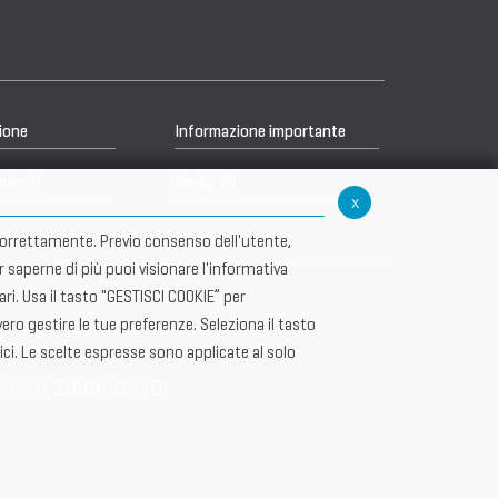
ione
Informazione importante
nicati
Media Kit
x
re correttamente. Previo consenso dell'utente,
r saperne di più puoi visionare l'informativa
i. Usa il tasto "GESTISCI COOKIE” per
ero gestire le tue preferenze. Seleziona il tasto
ici. Le scelte espresse sono applicate al solo
C.F. 91398840370