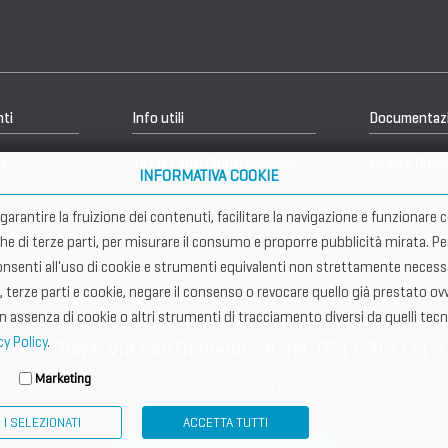
nti
Info utili
Documentaz
b
Tax & Legal Global Services
News e Comu
INFORMATIVA COOKIE
er garantire la fruizione dei contenuti, facilitare la navigazione e funziona
che di terze parti, per misurare il consumo e proporre pubblicità mirata. Pe
senti all'uso di cookie e strumenti equivalenti non strettamente necessar
, terze parti e cookie, negare il consenso o revocare quello già prestato ovv
in assenza di cookie o altri strumenti di tracciamento diversi da quelli tecn
cy Policy
.
24 BOLOGNA, Via San Domenico 4, tel. 051 6317111, 
Marketing
privacy policy
cookie policy
I SELEZIONATI
ACCETTA TUTTI