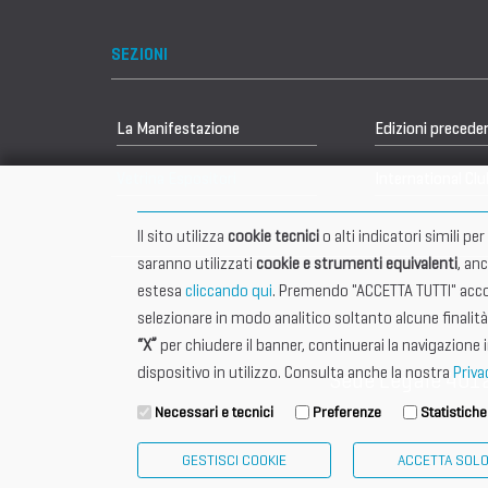
SEZIONI
La Manifestazione
Edizioni precede
Vetrina Espositori
International Clu
Il sito utilizza
cookie tecnici
o alti indicatori simili p
saranno utilizzati
cookie e strumenti equivalenti
, an
estesa
cliccando qui
. Premendo "ACCETTA TUTTI" accon
selezionare in modo analitico soltanto alcune finalità
“X”
per chiudere il banner, continuerai la navigazione 
dispositivo in utilizzo. Consulta anche la nostra
Priva
Sede Legale 401
Necessari e tecnici
Preferenze
Statistiche
GESTISCI COOKIE
ACCETTA SOLO 