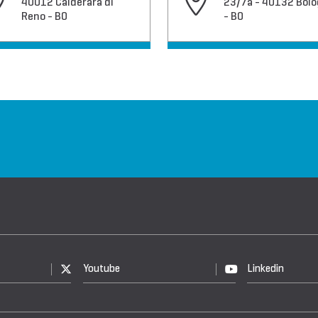
40012 Calderara di
23/7a - 40132 Bol
Reno - BO
- BO
Youtube
Linkedin