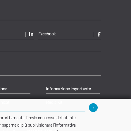
Facebook
ione
Informazione importante
nicati
Media Kit
x
re correttamente. Previo consenso dell'utente,
r saperne di più puoi visionare l'informativa