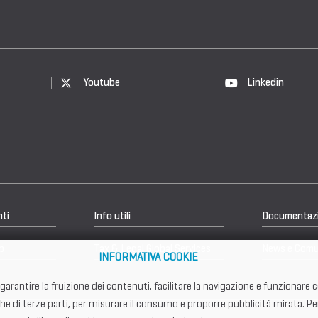
Youtube
Linkedin
nti
Info utili
Documentaz
b
Tax & Legal Global Services
News e Comu
INFORMATIVA COOKIE
er garantire la fruizione dei contenuti, facilitare la navigazione e funziona
che di terze parti, per misurare il consumo e proporre pubblicità mirata. Pe