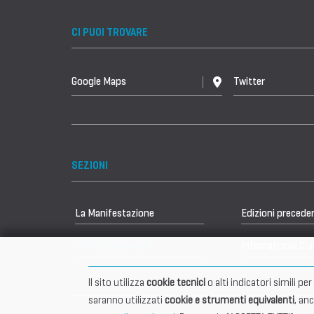
CI PUOI TROVARE
Google Maps
Twitter
SEZIONI
La Manifestazione
Edizioni precede
Vetrina Espositori
International Clu
Il sito utilizza
cookie tecnici
o alti indicatori simili p
saranno utilizzati
cookie e strumenti equivalenti
, an