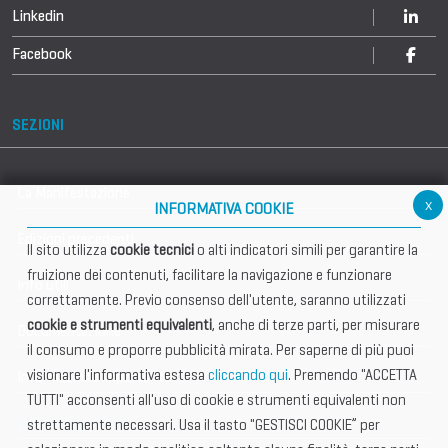
Linkedin
Facebook
SEZIONI
La Manifestazione
x
INFORMATIVA COOKIE
Edizioni precedenti
Il sito utilizza
cookie tecnici
o alti indicatori simili per garantire la
fruizione dei contenuti, facilitare la navigazione e funzionare
Info utili
correttamente. Previo consenso dell'utente, saranno utilizzati
cookie e strumenti equivalenti
, anche di terze parti, per misurare
Documentazione
il consumo e proporre pubblicità mirata. Per saperne di più puoi
visionare l'informativa estesa
cliccando qui
. Premendo "ACCETTA
Informazione importante
TUTTI" acconsenti all'uso di cookie e strumenti equivalenti non
Vetrina Espositori
strettamente necessari. Usa il tasto "GESTISCI COOKIE” per