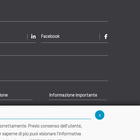
Facebook
ione
Informazione importante
nicati
Media Kit
x
re correttamente. Previo consenso dell'utente,
r saperne di più puoi visionare l'informativa