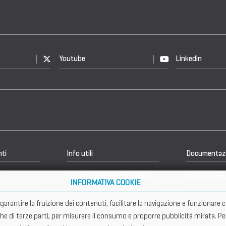
Youtube
Linkedin
nti
Info utili
Documentaz
b
Tax & Legal Global Services
News e Comu
INFORMATIVA COOKIE
er garantire la fruizione dei contenuti, facilitare la navigazione e funziona
che di terze parti, per misurare il consumo e proporre pubblicità mirata. Pe