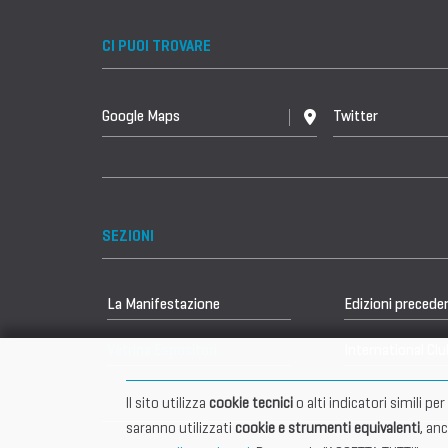
CI PUOI TROVARE
Google Maps
Twitter
SEZIONI
La Manifestazione
Edizioni precede
Vetrina Espositori
International Clu
Il sito utilizza
cookie tecnici
o alti indicatori simili p
saranno utilizzati
cookie e strumenti equivalenti
, an