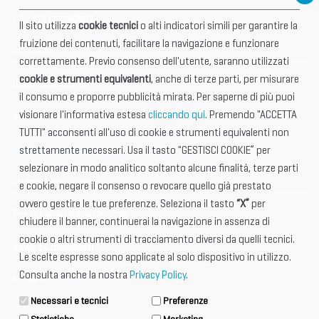
Edizioni precedenti
Il sito utilizza
cookie tecnici
o alti indicatori simili per garantire la
fruizione dei contenuti, facilitare la navigazione e funzionare
Info utili
correttamente. Previo consenso dell'utente, saranno utilizzati
cookie e strumenti equivalenti
, anche di terze parti, per misurare
Documentazione
il consumo e proporre pubblicità mirata. Per saperne di più puoi
visionare l'informativa estesa
cliccando qui
. Premendo "ACCETTA
Informazione importante
TUTTI" acconsenti all'uso di cookie e strumenti equivalenti non
Vetrina Espositori
strettamente necessari. Usa il tasto "GESTISCI COOKIE” per
selezionare in modo analitico soltanto alcune finalità, terze parti
International Club
e cookie, negare il consenso o revocare quello già prestato
ovvero gestire le tue preferenze. Seleziona il tasto
“X”
per
Tax & Legal Global Services
chiudere il banner, continuerai la navigazione in assenza di
cookie o altri strumenti di tracciamento diversi da quelli tecnici.
News e Comunicati
Le scelte espresse sono applicate al solo dispositivo in utilizzo.
Consulta anche la nostra
Privacy Policy
.
Media Kit
Necessari e tecnici
Preferenze