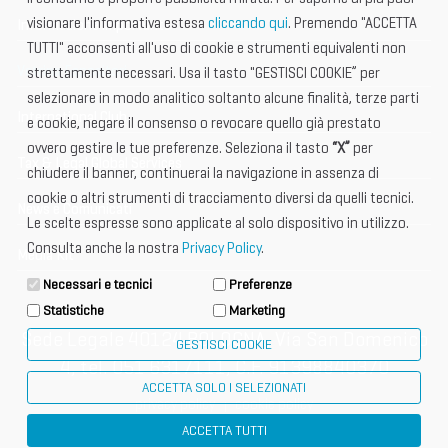
visionare l'informativa estesa
cliccando qui
. Premendo "ACCETTA
Informazione importante
TUTTI" acconsenti all'uso di cookie e strumenti equivalenti non
Vetrina Espositori
strettamente necessari. Usa il tasto "GESTISCI COOKIE” per
selezionare in modo analitico soltanto alcune finalità, terze parti
International Club
e cookie, negare il consenso o revocare quello già prestato
ovvero gestire le tue preferenze. Seleziona il tasto
“X”
per
Tax & Legal Global Services
chiudere il banner, continuerai la navigazione in assenza di
cookie o altri strumenti di tracciamento diversi da quelli tecnici.
News e Comunicati
Le scelte espresse sono applicate al solo dispositivo in utilizzo.
Consulta anche la nostra
Privacy Policy
.
Media Kit
Necessari e tecnici
Preferenze
Statistiche
Marketing
Sede Legale 40124 BOLOGNA, Via San Domenico
GESTISCI COOKIE
4, tel. 051 6317111, C.F. 91398840370
ACCETTA SOLO I SELEZIONATI
privacy policy
cookie policy
ACCETTA TUTTI