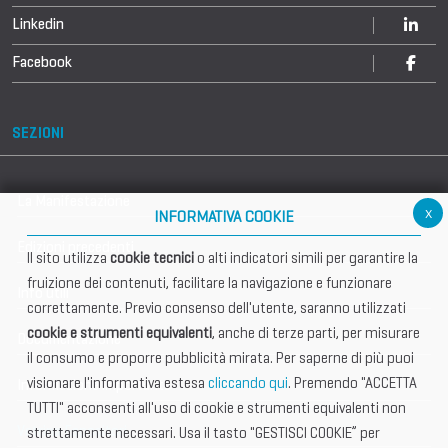
Linkedin
Facebook
SEZIONI
La Manifestazione
x
INFORMATIVA COOKIE
Edizioni precedenti
Il sito utilizza
cookie tecnici
o alti indicatori simili per garantire la
fruizione dei contenuti, facilitare la navigazione e funzionare
Info utili
correttamente. Previo consenso dell'utente, saranno utilizzati
cookie e strumenti equivalenti
, anche di terze parti, per misurare
Documentazione
il consumo e proporre pubblicità mirata. Per saperne di più puoi
visionare l'informativa estesa
cliccando qui
. Premendo "ACCETTA
Informazione importante
TUTTI" acconsenti all'uso di cookie e strumenti equivalenti non
Vetrina Espositori
strettamente necessari. Usa il tasto "GESTISCI COOKIE” per