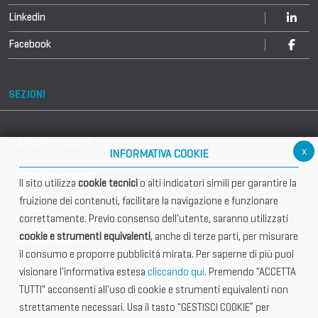
Linkedin
Facebook
SEZIONI
La Manifestazione
x
INFORMATIVA COOKIE
Edizioni precedenti
Il sito utilizza
cookie tecnici
o alti indicatori simili per garantire la
fruizione dei contenuti, facilitare la navigazione e funzionare
Info utili
correttamente. Previo consenso dell'utente, saranno utilizzati
cookie e strumenti equivalenti
, anche di terze parti, per misurare
Documentazione
il consumo e proporre pubblicità mirata. Per saperne di più puoi
visionare l'informativa estesa
cliccando qui
. Premendo "ACCETTA
Informazione importante
TUTTI" acconsenti all'uso di cookie e strumenti equivalenti non
Vetrina Espositori
strettamente necessari. Usa il tasto "GESTISCI COOKIE” per