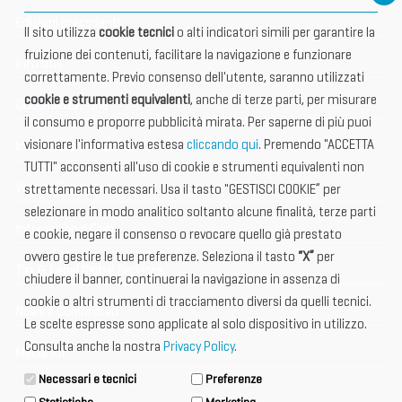
Edizioni precedenti
Il sito utilizza
cookie tecnici
o alti indicatori simili per garantire la
fruizione dei contenuti, facilitare la navigazione e funzionare
Info utili
correttamente. Previo consenso dell'utente, saranno utilizzati
cookie e strumenti equivalenti
, anche di terze parti, per misurare
Documentazione
il consumo e proporre pubblicità mirata. Per saperne di più puoi
visionare l'informativa estesa
cliccando qui
. Premendo "ACCETTA
Informazione importante
TUTTI" acconsenti all'uso di cookie e strumenti equivalenti non
Vetrina Espositori
strettamente necessari. Usa il tasto "GESTISCI COOKIE” per
selezionare in modo analitico soltanto alcune finalità, terze parti
International Club
e cookie, negare il consenso o revocare quello già prestato
ovvero gestire le tue preferenze. Seleziona il tasto
“X”
per
Tax & Legal Global Services
chiudere il banner, continuerai la navigazione in assenza di
cookie o altri strumenti di tracciamento diversi da quelli tecnici.
News e Comunicati
Le scelte espresse sono applicate al solo dispositivo in utilizzo.
Consulta anche la nostra
Privacy Policy
.
Media Kit
Necessari e tecnici
Preferenze