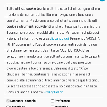
Edizioni precedenti
Il sito utilizza
cookie tecnici
o alti indicatori simili per garantire la
fruizione dei contenuti, facilitare la navigazione e funzionare
Info utili
correttamente. Previo consenso dell'utente, saranno utilizzati
cookie e strumenti equivalenti
, anche di terze parti, per misurare
Documentazione
il consumo e proporre pubblicità mirata. Per saperne di più puoi
visionare l'informativa estesa
cliccando qui
. Premendo "ACCETTA
Informazione importante
TUTTI" acconsenti all'uso di cookie e strumenti equivalenti non
Vetrina Espositori
strettamente necessari. Usa il tasto "GESTISCI COOKIE” per
selezionare in modo analitico soltanto alcune finalità, terze parti
International Club
e cookie, negare il consenso o revocare quello già prestato
ovvero gestire le tue preferenze. Seleziona il tasto
“X”
per
Tax & Legal Global Services
chiudere il banner, continuerai la navigazione in assenza di
cookie o altri strumenti di tracciamento diversi da quelli tecnici.
News e Comunicati
Le scelte espresse sono applicate al solo dispositivo in utilizzo.
Consulta anche la nostra
Privacy Policy
.
Media Kit
Necessari e tecnici
Preferenze