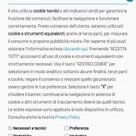
Edizioni precedenti
Il sito utilizza
cookie tecnici
o alti indicatori simili per garantire la
fruizione dei contenuti, facilitare la navigazione e funzionare
Info utili
correttamente. Previo consenso dell'utente, saranno utilizzati
cookie e strumenti equivalenti
, anche di terze parti, per misurare
Documentazione
il consumo e proporre pubblicità mirata. Per saperne di più puoi
visionare l'informativa estesa
cliccando qui
. Premendo "ACCETTA
Informazione importante
TUTTI" acconsenti all'uso di cookie e strumenti equivalenti non
Vetrina Espositori
strettamente necessari. Usa il tasto "GESTISCI COOKIE” per
selezionare in modo analitico soltanto alcune finalità, terze parti
International Club
e cookie, negare il consenso o revocare quello già prestato
ovvero gestire le tue preferenze. Seleziona il tasto
“X”
per
Tax & Legal Global Services
chiudere il banner, continuerai la navigazione in assenza di
cookie o altri strumenti di tracciamento diversi da quelli tecnici.
News e Comunicati
Le scelte espresse sono applicate al solo dispositivo in utilizzo.
Consulta anche la nostra
Privacy Policy
.
Media Kit
Necessari e tecnici
Preferenze