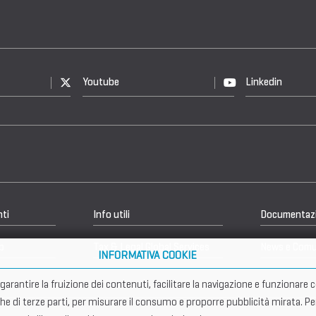
Youtube
Linkedin
nti
Info utili
Documentaz
b
Tax & Legal Global Services
News e Comu
INFORMATIVA COOKIE
er garantire la fruizione dei contenuti, facilitare la navigazione e funziona
che di terze parti, per misurare il consumo e proporre pubblicità mirata. Pe