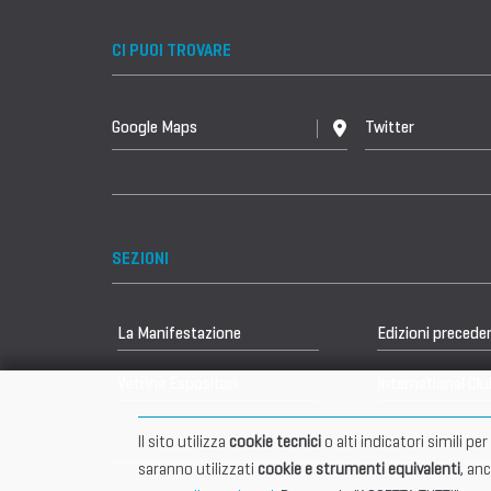
CI PUOI TROVARE
Google Maps
Twitter
SEZIONI
La Manifestazione
Edizioni precede
Vetrina Espositori
International Clu
Il sito utilizza
cookie tecnici
o alti indicatori simili p
saranno utilizzati
cookie e strumenti equivalenti
, an