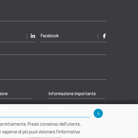
Facebook
ione
Informazione importante
nicati
Media Kit
x
re correttamente. Previo consenso dell'utente,
r saperne di più puoi visionare l'informativa