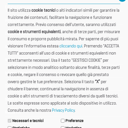
Edizioni precedenti
Il sito utilizza
cookie tecnici
o alti indicatori simili per garantire la
fruizione dei contenuti, facilitare la navigazione e funzionare
Info utili
correttamente. Previo consenso dell'utente, saranno utilizzati
cookie e strumenti equivalenti
, anche di terze parti, per misurare
Documentazione
il consumo e proporre pubblicità mirata. Per saperne di più puoi
visionare l'informativa estesa
cliccando qui
. Premendo "ACCETTA
Informazione importante
TUTTI" acconsenti all'uso di cookie e strumenti equivalenti non
Vetrina Espositori
strettamente necessari. Usa il tasto "GESTISCI COOKIE” per
selezionare in modo analitico soltanto alcune finalità, terze parti
International Club
e cookie, negare il consenso o revocare quello già prestato
ovvero gestire le tue preferenze. Seleziona il tasto
“X”
per
Tax & Legal Global Services
chiudere il banner, continuerai la navigazione in assenza di
cookie o altri strumenti di tracciamento diversi da quelli tecnici.
News e Comunicati
Le scelte espresse sono applicate al solo dispositivo in utilizzo.
Consulta anche la nostra
Privacy Policy
.
Media Kit
Necessari e tecnici
Preferenze