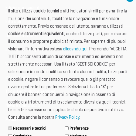
Edizioni precedenti
Il sito utilizza
cookie tecnici
o alti indicatori simili per garantire la
fruizione dei contenuti, facilitare la navigazione e funzionare
Info utili
correttamente. Previo consenso dell'utente, saranno utilizzati
cookie e strumenti equivalenti
, anche di terze parti, per misurare
Documentazione
il consumo e proporre pubblicità mirata. Per saperne di più puoi
visionare l'informativa estesa
cliccando qui
. Premendo "ACCETTA
Informazione importante
TUTTI" acconsenti all'uso di cookie e strumenti equivalenti non
Vetrina Espositori
strettamente necessari. Usa il tasto "GESTISCI COOKIE” per
selezionare in modo analitico soltanto alcune finalità, terze parti
International Club
e cookie, negare il consenso o revocare quello già prestato
ovvero gestire le tue preferenze. Seleziona il tasto
“X”
per
Tax & Legal Global Services
chiudere il banner, continuerai la navigazione in assenza di
cookie o altri strumenti di tracciamento diversi da quelli tecnici.
News e Comunicati
Le scelte espresse sono applicate al solo dispositivo in utilizzo.
Consulta anche la nostra
Privacy Policy
.
Media Kit
Necessari e tecnici
Preferenze