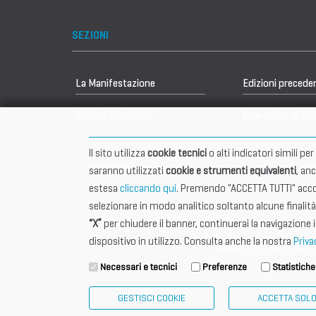
SEZIONI
La Manifestazione
Edizioni precede
Vetrina Espositori
International Clu
Il sito utilizza
cookie tecnici
o alti indicatori simili p
saranno utilizzati
cookie e strumenti equivalenti
, an
estesa
cliccando qui
. Premendo "ACCETTA TUTTI" accon
selezionare in modo analitico soltanto alcune finalità
“X”
per chiudere il banner, continuerai la navigazione 
dispositivo in utilizzo. Consulta anche la nostra
Priva
Sede Legale 401
Necessari e tecnici
Preferenze
Statistiche
GESTISCI COOKIE
ACCETTA SOLO 