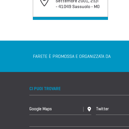
Settembre 2001, 25/l
- 41049 Sassuolo - MO
FARETE È PROMOSSA E ORGANIZZATA DA
CI PUOI TROVARE
Google Maps
Twitter