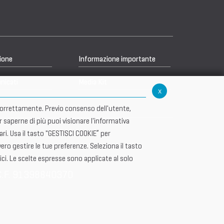
ione
Informazione importante
nicati
Media Kit
x
re correttamente. Previo consenso dell'utente,
r saperne di più puoi visionare l'informativa
i. Usa il tasto "GESTISCI COOKIE” per
ero gestire le tue preferenze. Seleziona il tasto
ici. Le scelte espresse sono applicate al solo
C.F. 91398840370