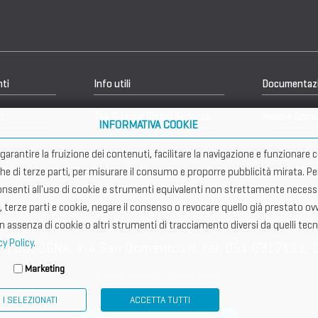
nti
Info utili
Documentaz
b
Tax & Legal Global Services
News e Comu
INFORMATIVA COOKIE
er garantire la fruizione dei contenuti, facilitare la navigazione e funziona
che di terze parti, per misurare il consumo e proporre pubblicità mirata. Pe
senti all'uso di cookie e strumenti equivalenti non strettamente necessar
, terze parti e cookie, negare il consenso o revocare quello già prestato ovv
in assenza di cookie o altri strumenti di tracciamento diversi da quelli tecn
cy Policy
.
24 BOLOGNA, Via San Domenico 4, tel. 051 6317111, 
Marketing
privacy policy
cookie policy
I SELEZIONATI
ACCETTA TUTTI