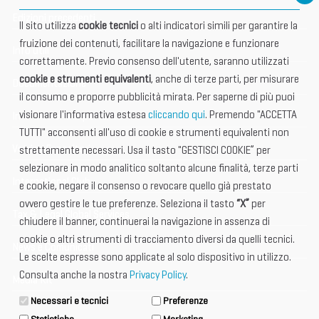
Edizioni precedenti
Il sito utilizza
cookie tecnici
o alti indicatori simili per garantire la
fruizione dei contenuti, facilitare la navigazione e funzionare
Info utili
correttamente. Previo consenso dell'utente, saranno utilizzati
cookie e strumenti equivalenti
, anche di terze parti, per misurare
Documentazione
il consumo e proporre pubblicità mirata. Per saperne di più puoi
visionare l'informativa estesa
cliccando qui
. Premendo "ACCETTA
Informazione importante
TUTTI" acconsenti all'uso di cookie e strumenti equivalenti non
Vetrina Espositori
strettamente necessari. Usa il tasto "GESTISCI COOKIE” per
selezionare in modo analitico soltanto alcune finalità, terze parti
International Club
e cookie, negare il consenso o revocare quello già prestato
ovvero gestire le tue preferenze. Seleziona il tasto
“X”
per
Tax & Legal Global Services
chiudere il banner, continuerai la navigazione in assenza di
cookie o altri strumenti di tracciamento diversi da quelli tecnici.
News e Comunicati
Le scelte espresse sono applicate al solo dispositivo in utilizzo.
Consulta anche la nostra
Privacy Policy
.
Media Kit
Necessari e tecnici
Preferenze