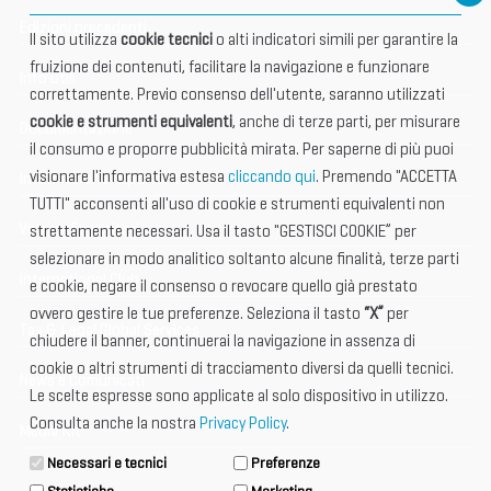
Edizioni precedenti
Il sito utilizza
cookie tecnici
o alti indicatori simili per garantire la
fruizione dei contenuti, facilitare la navigazione e funzionare
Info utili
correttamente. Previo consenso dell'utente, saranno utilizzati
cookie e strumenti equivalenti
, anche di terze parti, per misurare
Documentazione
il consumo e proporre pubblicità mirata. Per saperne di più puoi
visionare l'informativa estesa
cliccando qui
. Premendo "ACCETTA
Informazione importante
TUTTI" acconsenti all'uso di cookie e strumenti equivalenti non
Vetrina Espositori
strettamente necessari. Usa il tasto "GESTISCI COOKIE” per
selezionare in modo analitico soltanto alcune finalità, terze parti
International Club
e cookie, negare il consenso o revocare quello già prestato
ovvero gestire le tue preferenze. Seleziona il tasto
“X”
per
Tax & Legal Global Services
chiudere il banner, continuerai la navigazione in assenza di
cookie o altri strumenti di tracciamento diversi da quelli tecnici.
News e Comunicati
Le scelte espresse sono applicate al solo dispositivo in utilizzo.
Consulta anche la nostra
Privacy Policy
.
Media Kit
Necessari e tecnici
Preferenze