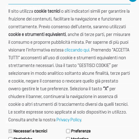
Edizioni precedenti
Il sito utilizza
cookie tecnici
o alti indicatori simili per garantire la
fruizione dei contenuti, facilitare la navigazione e funzionare
Info utili
correttamente. Previo consenso dell'utente, saranno utilizzati
cookie e strumenti equivalenti
, anche di terze parti, per misurare
Documentazione
il consumo e proporre pubblicità mirata. Per saperne di più puoi
visionare l'informativa estesa
cliccando qui
. Premendo "ACCETTA
Informazione importante
TUTTI" acconsenti all'uso di cookie e strumenti equivalenti non
Vetrina Espositori
strettamente necessari. Usa il tasto "GESTISCI COOKIE” per
selezionare in modo analitico soltanto alcune finalità, terze parti
International Club
e cookie, negare il consenso o revocare quello già prestato
ovvero gestire le tue preferenze. Seleziona il tasto
“X”
per
Tax & Legal Global Services
chiudere il banner, continuerai la navigazione in assenza di
cookie o altri strumenti di tracciamento diversi da quelli tecnici.
News e Comunicati
Le scelte espresse sono applicate al solo dispositivo in utilizzo.
Consulta anche la nostra
Privacy Policy
.
Media Kit
Necessari e tecnici
Preferenze