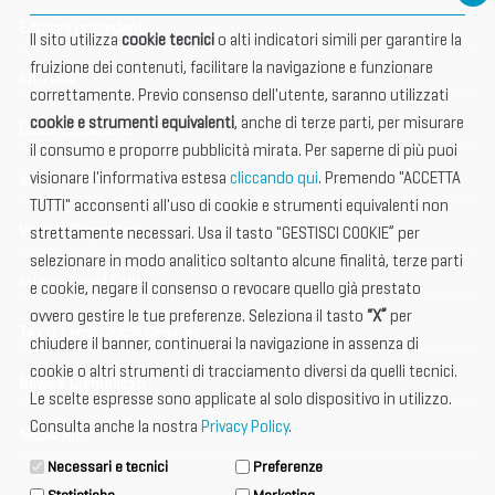
Edizioni precedenti
Il sito utilizza
cookie tecnici
o alti indicatori simili per garantire la
fruizione dei contenuti, facilitare la navigazione e funzionare
Info utili
correttamente. Previo consenso dell'utente, saranno utilizzati
cookie e strumenti equivalenti
, anche di terze parti, per misurare
Documentazione
il consumo e proporre pubblicità mirata. Per saperne di più puoi
visionare l'informativa estesa
cliccando qui
. Premendo "ACCETTA
Informazione importante
TUTTI" acconsenti all'uso di cookie e strumenti equivalenti non
Vetrina Espositori
strettamente necessari. Usa il tasto "GESTISCI COOKIE” per
selezionare in modo analitico soltanto alcune finalità, terze parti
International Club
e cookie, negare il consenso o revocare quello già prestato
ovvero gestire le tue preferenze. Seleziona il tasto
“X”
per
Tax & Legal Global Services
chiudere il banner, continuerai la navigazione in assenza di
cookie o altri strumenti di tracciamento diversi da quelli tecnici.
News e Comunicati
Le scelte espresse sono applicate al solo dispositivo in utilizzo.
Consulta anche la nostra
Privacy Policy
.
Media Kit
Necessari e tecnici
Preferenze