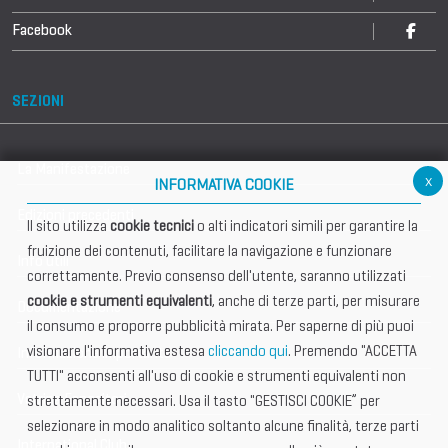
Facebook
SEZIONI
La Manifestazione
x
INFORMATIVA COOKIE
Edizioni precedenti
Il sito utilizza
cookie tecnici
o alti indicatori simili per garantire la
fruizione dei contenuti, facilitare la navigazione e funzionare
Info utili
correttamente. Previo consenso dell'utente, saranno utilizzati
cookie e strumenti equivalenti
, anche di terze parti, per misurare
Documentazione
il consumo e proporre pubblicità mirata. Per saperne di più puoi
visionare l'informativa estesa
cliccando qui
. Premendo "ACCETTA
Informazione importante
TUTTI" acconsenti all'uso di cookie e strumenti equivalenti non
Vetrina Espositori
strettamente necessari. Usa il tasto "GESTISCI COOKIE” per
selezionare in modo analitico soltanto alcune finalità, terze parti
International Club