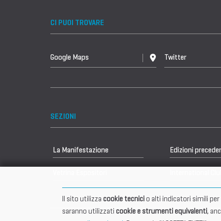
CI PUOI TROVARE
Google Maps
Twitter
SEZIONI
La Manifestazione
Edizioni precede
Vetrina Espositori
International Clu
Il sito utilizza
cookie tecnici
o alti indicatori simili p
saranno utilizzati
cookie e strumenti equivalenti
, an