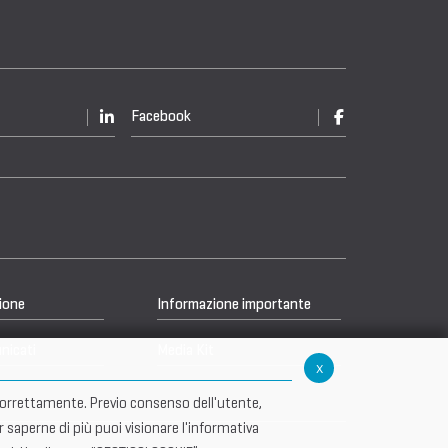
Facebook
ione
Informazione importante
nicati
Media Kit
x
re correttamente. Previo consenso dell'utente,
r saperne di più puoi visionare l'informativa