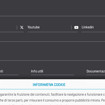
Youtube
Linkedin
nti
Info utili
Documentaz
b
Tax & Legal Global Services
News e Comu
INFORMATIVA COOKIE
er garantire la fruizione dei contenuti, facilitare la navigazione e funziona
che di terze parti, per misurare il consumo e proporre pubblicità mirata. Pe