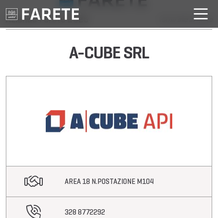
Aziende Farete 2025
Torna alle aziende
A-CUBE SRL
AREA 18 N.POSTAZIONE M104
328 8772292