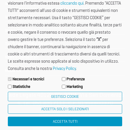
visionare l'informativa estesa
cliccando qui
. Premendo "ACCETTA
Informazione importante
TUTTI" acconsenti all'uso di cookie e strumenti equivalenti non
Vetrina Espositori
strettamente necessari. Usa il tasto "GESTISCI COOKIE” per
selezionare in modo analitico soltanto alcune finalità, terze parti
International Club
e cookie, negare il consenso o revocare quello già prestato
ovvero gestire le tue preferenze. Seleziona il tasto
“X”
per
Tax & Legal Global Services
chiudere il banner, continuerai la navigazione in assenza di
cookie o altri strumenti di tracciamento diversi da quelli tecnici.
News e Comunicati
Le scelte espresse sono applicate al solo dispositivo in utilizzo.
Consulta anche la nostra
Privacy Policy
.
Media Kit
Necessari e tecnici
Preferenze
Statistiche
Marketing
Sede Legale 40124 BOLOGNA, Via San Domenico
GESTISCI COOKIE
4, tel. 051 6317111, C.F. 91398840370
ACCETTA SOLO I SELEZIONATI
privacy policy
cookie policy
ACCETTA TUTTI