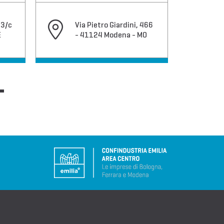
13/c
Via Pietro Giardini, 466
Vi
E
- 41124 Modena - MO
4