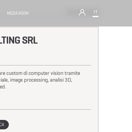
Torna alle aziende
IT
MEDIA ROOM
LTING SRL
re custom di computer vision tramite
iciale, image processing, analisi 3D,
ed.
ICA