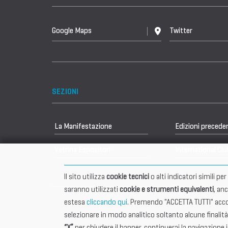
Google Maps
Twitter
SEZIONI
La Manifestazione
Edizioni precede
Vetrina Espositori
International Clu
Il sito utilizza
cookie tecnici
o alti indicatori simili p
saranno utilizzati
cookie e strumenti equivalenti
, an
estesa
cliccando qui
. Premendo "ACCETTA TUTTI" accon
selezionare in modo analitico soltanto alcune finalità
“X”
per chiudere il banner, continuerai la navigazione 