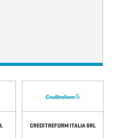
L
CREDITREFORM ITALIA SRL
M