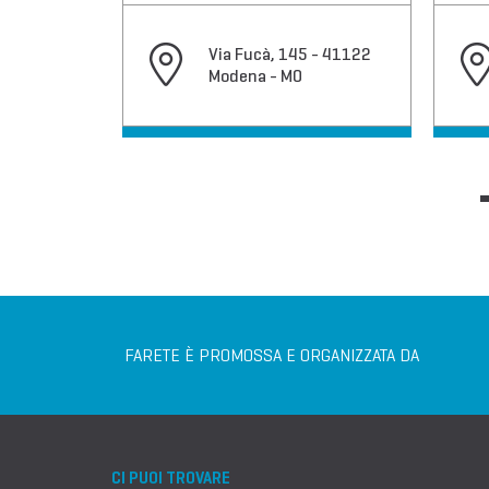
, 32 -
Via Fucà, 145 - 41122
alliano -
Modena - MO
FARETE È PROMOSSA E ORGANIZZATA DA
CI PUOI TROVARE