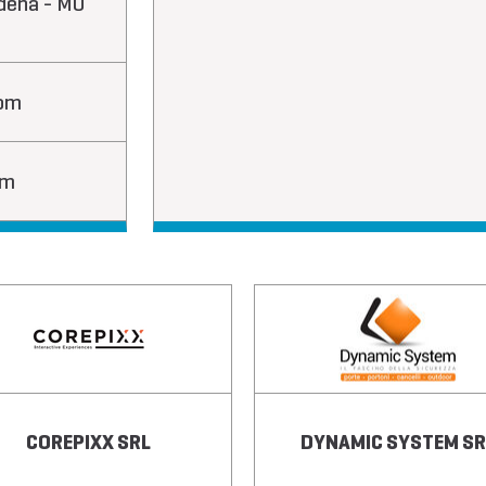
odena - MO
com
om
COREPIXX SRL
DYNAMIC SYSTEM SR