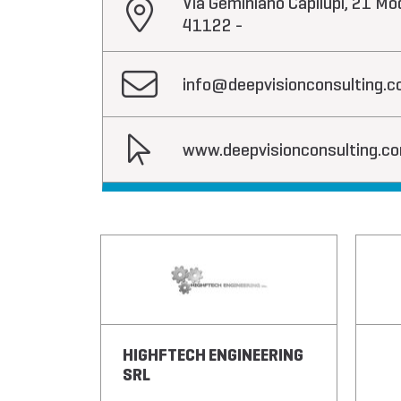
Via Geminiano Capilupi, 21 M
41122 -
info@deepvisionconsulting.
www.deepvisionconsulting.c
HIGHFTECH ENGINEERING
ROUP
SRL