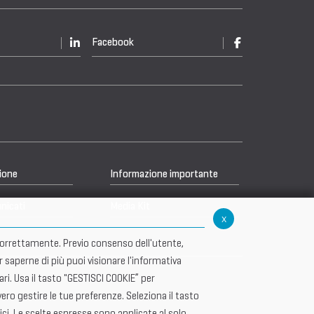
Facebook
ione
Informazione importante
nicati
Media Kit
x
re correttamente. Previo consenso dell'utente,
r saperne di più puoi visionare l'informativa
i. Usa il tasto "GESTISCI COOKIE” per
ero gestire le tue preferenze. Seleziona il tasto
ici. Le scelte espresse sono applicate al solo