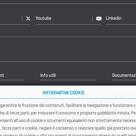
Youtube
Linkedin
nti
Info utili
Documentaz
b
Tax & Legal Global Services
News e Comu
INFORMATIVA COOKIE
er garantire la fruizione dei contenuti, facilitare la navigazione e funziona
che di terze parti, per misurare il consumo e proporre pubblicità mirata. Pe
senti all'uso di cookie e strumenti equivalenti non strettamente necessar
, terze parti e cookie, negare il consenso o revocare quello già prestato ovv
in assenza di cookie o altri strumenti di tracciamento diversi da quelli tecn