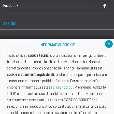
Facebook
SEZIONI
La Manifestazione
x
INFORMATIVA COOKIE
Edizioni precedenti
Il sito utilizza
cookie tecnici
o alti indicatori simili per garantire la
fruizione dei contenuti, facilitare la navigazione e funzionare
Info utili
correttamente. Previo consenso dell'utente, saranno utilizzati
cookie e strumenti equivalenti
, anche di terze parti, per misurare
Documentazione
il consumo e proporre pubblicità mirata. Per saperne di più puoi
visionare l'informativa estesa
cliccando qui
. Premendo "ACCETTA
Informazione importante
TUTTI" acconsenti all'uso di cookie e strumenti equivalenti non
Vetrina Espositori
strettamente necessari. Usa il tasto "GESTISCI COOKIE” per
selezionare in modo analitico soltanto alcune finalità, terze parti
International Club
e cookie, negare il consenso o revocare quello già prestato