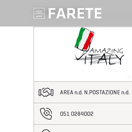
Aziende Farete 2020
AREA n.d. N.POSTAZIONE n.d.
051 0284002