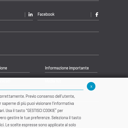
Facebook
ione
Informazione importante
nicati
Media Kit
x
re correttamente. Previo consenso dell'utente,
r saperne di più puoi visionare l'informativa
i. Usa il tasto "GESTISCI COOKIE” per
ero gestire le tue preferenze. Seleziona il tasto
ici. Le scelte espresse sono applicate al solo