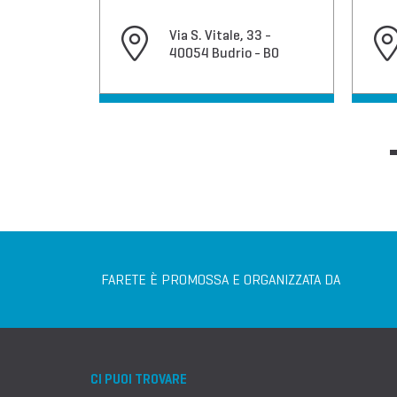
Via S. Vitale, 33 -
4 - 41033
40054 Budrio - BO
la
FARETE È PROMOSSA E ORGANIZZATA DA
CI PUOI TROVARE