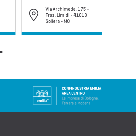
Via Archimede, 175 -
-
Vi
Fraz. Limidi - 41019
4
Soliera - MO