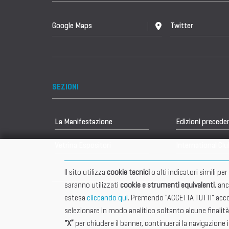
Google Maps
Twitter
SEZIONI
La Manifestazione
Edizioni precede
Vetrina Espositori
International Clu
Il sito utilizza
cookie tecnici
o alti indicatori simili p
saranno utilizzati
cookie e strumenti equivalenti
, an
estesa
cliccando qui
. Premendo "ACCETTA TUTTI" accon
selezionare in modo analitico soltanto alcune finalità
“X”
per chiudere il banner, continuerai la navigazione 