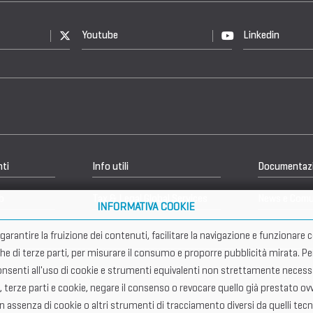
Youtube
Linkedin
nti
Info utili
Documentaz
b
Tax & Legal Global Services
News e Comu
INFORMATIVA COOKIE
er garantire la fruizione dei contenuti, facilitare la navigazione e funziona
che di terze parti, per misurare il consumo e proporre pubblicità mirata. Pe
senti all'uso di cookie e strumenti equivalenti non strettamente necessar
, terze parti e cookie, negare il consenso o revocare quello già prestato ovv
in assenza di cookie o altri strumenti di tracciamento diversi da quelli tecn