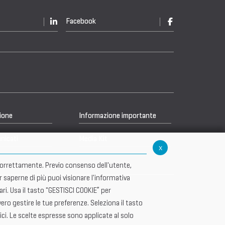
Facebook
ione
Informazione importante
nicati
Media Kit
x
re correttamente. Previo consenso dell'utente,
r saperne di più puoi visionare l'informativa
i. Usa il tasto "GESTISCI COOKIE” per
ero gestire le tue preferenze. Seleziona il tasto
ici. Le scelte espresse sono applicate al solo