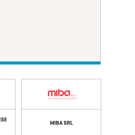
ESE
MIBA SRL
M