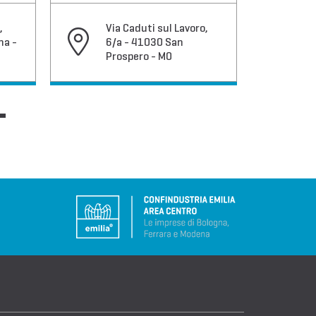
,
Via Caduti sul Lavoro,
V
na -
6/a - 41030 San
4
Prospero - MO