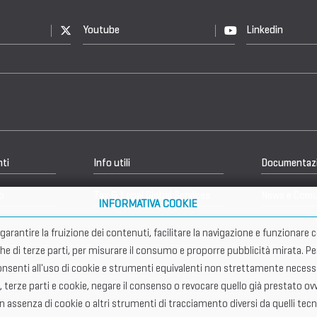
Youtube
Linkedin
nti
Info utili
Documentaz
b
Tax & Legal Global Services
News e Comu
INFORMATIVA COOKIE
er garantire la fruizione dei contenuti, facilitare la navigazione e funziona
che di terze parti, per misurare il consumo e proporre pubblicità mirata. Pe
senti all'uso di cookie e strumenti equivalenti non strettamente necessar
, terze parti e cookie, negare il consenso o revocare quello già prestato ovv
in assenza di cookie o altri strumenti di tracciamento diversi da quelli tecn