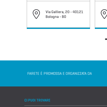
pendenza,
Via Galliera, 20 - 40121
logna -
Bologna - BO
FARETE È PROMOSSA E ORGANIZZATA DA
CI PUOI TROVARE