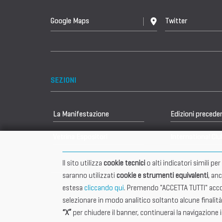
Google Maps
Twitter
SEZIONI
La Manifestazione
Edizioni precede
Vetrina Espositori
International Clu
Il sito utilizza
cookie tecnici
o alti indicatori simili p
saranno utilizzati
cookie e strumenti equivalenti
, an
estesa
cliccando qui
. Premendo "ACCETTA TUTTI" accon
selezionare in modo analitico soltanto alcune finalità
“X”
per chiudere il banner, continuerai la navigazione 