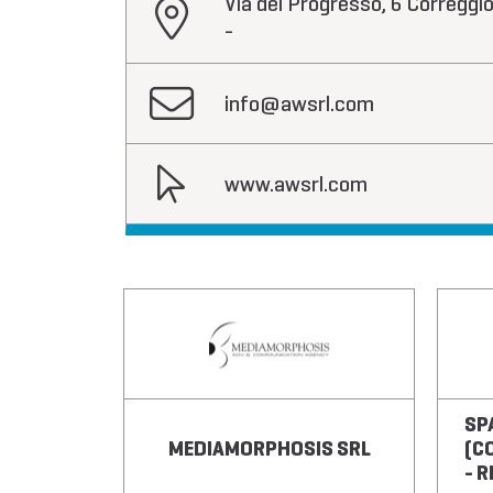
Via del Progresso, 6 Correggi
-
info@awsrl.com
www.awsrl.com
SP
ESA
MEDIAMORPHOSIS SRL
(C
- 