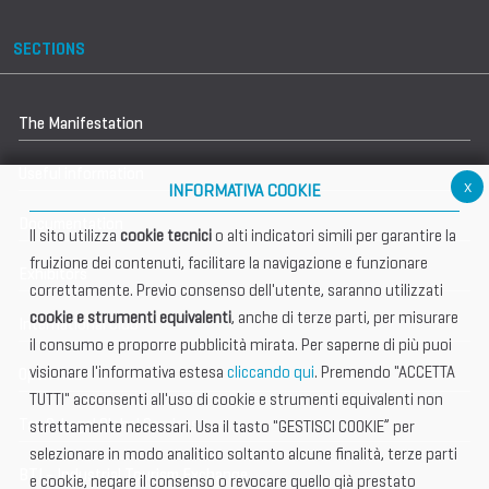
SECTIONS
The Manifestation
Useful information
x
INFORMATIVA COOKIE
Documentation
Il sito utilizza
cookie tecnici
o alti indicatori simili per garantire la
fruizione dei contenuti, facilitare la navigazione e funzionare
Exhibitors
correttamente. Previo consenso dell'utente, saranno utilizzati
cookie e strumenti equivalenti
, anche di terze parti, per misurare
International Club
il consumo e proporre pubblicità mirata. Per saperne di più puoi
visionare l'informativa estesa
cliccando qui
. Premendo "ACCETTA
Open Hub
TUTTI" acconsenti all'uso di cookie e strumenti equivalenti non
Tax & Legal Global Services
strettamente necessari. Usa il tasto "GESTISCI COOKIE” per
selezionare in modo analitico soltanto alcune finalità, terze parti
BTI - Industrial Tourism Exchange
e cookie, negare il consenso o revocare quello già prestato