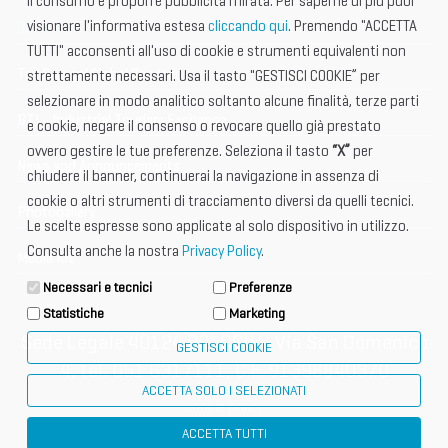
il consumo e proporre pubblicità mirata. Per saperne di più puoi
visionare l'informativa estesa
cliccando qui
. Premendo "ACCETTA
Open Hub
TUTTI" acconsenti all'uso di cookie e strumenti equivalenti non
Tax & Legal Global Services
strettamente necessari. Usa il tasto "GESTISCI COOKIE” per
selezionare in modo analitico soltanto alcune finalità, terze parti
BTI - Industrial Tourism Exchange
e cookie, negare il consenso o revocare quello già prestato
ovvero gestire le tue preferenze. Seleziona il tasto
“X”
per
News and Announcements
chiudere il banner, continuerai la navigazione in assenza di
cookie o altri strumenti di tracciamento diversi da quelli tecnici.
Photogallery
Le scelte espresse sono applicate al solo dispositivo in utilizzo.
Consulta anche la nostra
Privacy Policy
.
Media Kit
Necessari e tecnici
Preferenze
Statistiche
Marketing
Sede Legale 40124 BOLOGNA, Via San Domenico
GESTISCI COOKIE
4, tel. 051 6317111, C.F. 91398840370
ACCETTA SOLO I SELEZIONATI
cookie policy
ACCETTA TUTTI