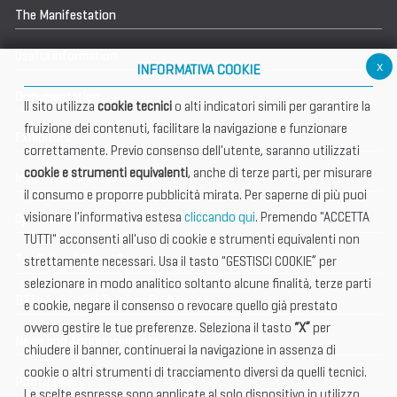
The Manifestation
Useful information
x
INFORMATIVA COOKIE
Documentation
Il sito utilizza
cookie tecnici
o alti indicatori simili per garantire la
fruizione dei contenuti, facilitare la navigazione e funzionare
Exhibitors
correttamente. Previo consenso dell'utente, saranno utilizzati
cookie e strumenti equivalenti
, anche di terze parti, per misurare
International Club
il consumo e proporre pubblicità mirata. Per saperne di più puoi
visionare l'informativa estesa
cliccando qui
. Premendo "ACCETTA
Open Hub
TUTTI" acconsenti all'uso di cookie e strumenti equivalenti non
Tax & Legal Global Services
strettamente necessari. Usa il tasto "GESTISCI COOKIE” per
selezionare in modo analitico soltanto alcune finalità, terze parti
BTI - Industrial Tourism Exchange
e cookie, negare il consenso o revocare quello già prestato
ovvero gestire le tue preferenze. Seleziona il tasto
“X”
per
News and Announcements
chiudere il banner, continuerai la navigazione in assenza di
cookie o altri strumenti di tracciamento diversi da quelli tecnici.
Photogallery
Le scelte espresse sono applicate al solo dispositivo in utilizzo.