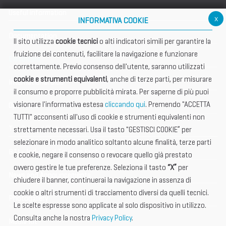
Useful information
x
INFORMATIVA COOKIE
Documentation
Il sito utilizza
cookie tecnici
o alti indicatori simili per garantire la
fruizione dei contenuti, facilitare la navigazione e funzionare
Exhibitors
correttamente. Previo consenso dell'utente, saranno utilizzati
cookie e strumenti equivalenti
, anche di terze parti, per misurare
International Club
il consumo e proporre pubblicità mirata. Per saperne di più puoi
visionare l'informativa estesa
cliccando qui
. Premendo "ACCETTA
Open Hub
TUTTI" acconsenti all'uso di cookie e strumenti equivalenti non
Tax & Legal Global Services
strettamente necessari. Usa il tasto "GESTISCI COOKIE” per
selezionare in modo analitico soltanto alcune finalità, terze parti
BTI - Industrial Tourism Exchange
e cookie, negare il consenso o revocare quello già prestato
ovvero gestire le tue preferenze. Seleziona il tasto
“X”
per
News and Announcements
chiudere il banner, continuerai la navigazione in assenza di
cookie o altri strumenti di tracciamento diversi da quelli tecnici.
Photogallery
Le scelte espresse sono applicate al solo dispositivo in utilizzo.
Consulta anche la nostra
Privacy Policy
.
Media Kit