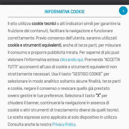
Useful information
x
INFORMATIVA COOKIE
Documentation
Il sito utilizza
cookie tecnici
o alti indicatori simili per garantire la
fruizione dei contenuti, facilitare la navigazione e funzionare
Exhibitors
correttamente. Previo consenso dell'utente, saranno utilizzati
cookie e strumenti equivalenti
, anche di terze parti, per misurare
International Club
il consumo e proporre pubblicità mirata. Per saperne di più puoi
visionare l'informativa estesa
cliccando qui
. Premendo "ACCETTA
Open Hub
TUTTI" acconsenti all'uso di cookie e strumenti equivalenti non
Tax & Legal Global Services
strettamente necessari. Usa il tasto "GESTISCI COOKIE” per
selezionare in modo analitico soltanto alcune finalità, terze parti
BTI - Industrial Tourism Exchange
e cookie, negare il consenso o revocare quello già prestato
ovvero gestire le tue preferenze. Seleziona il tasto
“X”
per
News and Announcements
chiudere il banner, continuerai la navigazione in assenza di
cookie o altri strumenti di tracciamento diversi da quelli tecnici.
Photogallery
Le scelte espresse sono applicate al solo dispositivo in utilizzo.
Consulta anche la nostra
Privacy Policy
.
Media Kit