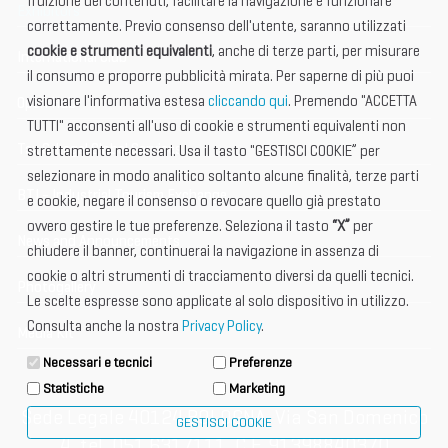
fruizione dei contenuti, facilitare la navigazione e funzionare
Exhibitors
correttamente. Previo consenso dell'utente, saranno utilizzati
cookie e strumenti equivalenti
, anche di terze parti, per misurare
International Club
il consumo e proporre pubblicità mirata. Per saperne di più puoi
visionare l'informativa estesa
cliccando qui
. Premendo "ACCETTA
Open Hub
TUTTI" acconsenti all'uso di cookie e strumenti equivalenti non
Tax & Legal Global Services
strettamente necessari. Usa il tasto "GESTISCI COOKIE” per
selezionare in modo analitico soltanto alcune finalità, terze parti
BTI - Industrial Tourism Exchange
e cookie, negare il consenso o revocare quello già prestato
ovvero gestire le tue preferenze. Seleziona il tasto
“X”
per
News and Announcements
chiudere il banner, continuerai la navigazione in assenza di
cookie o altri strumenti di tracciamento diversi da quelli tecnici.
Photogallery
Le scelte espresse sono applicate al solo dispositivo in utilizzo.
Consulta anche la nostra
Privacy Policy
.
Media Kit
Necessari e tecnici
Preferenze
Statistiche
Marketing
Sede Legale 40124 BOLOGNA, Via San Domenico
GESTISCI COOKIE
4, tel. 051 6317111, C.F. 91398840370