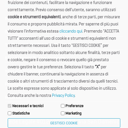
fruizione dei contenuti, facilitare la navigazione e funzionare
Exhibitors
correttamente. Previo consenso dell'utente, saranno utilizzati
cookie e strumenti equivalenti
, anche di terze parti, per misurare
International Club
il consumo e proporre pubblicità mirata. Per saperne di più puoi
visionare l'informativa estesa
cliccando qui
. Premendo "ACCETTA
Open Hub
TUTTI" acconsenti all'uso di cookie e strumenti equivalenti non
Tax & Legal Global Services
strettamente necessari. Usa il tasto "GESTISCI COOKIE” per
selezionare in modo analitico soltanto alcune finalità, terze parti
BTI - Industrial Tourism Exchange
e cookie, negare il consenso o revocare quello già prestato
ovvero gestire le tue preferenze. Seleziona il tasto
“X”
per
News and Announcements
chiudere il banner, continuerai la navigazione in assenza di
cookie o altri strumenti di tracciamento diversi da quelli tecnici.
Photogallery
Le scelte espresse sono applicate al solo dispositivo in utilizzo.
Consulta anche la nostra
Privacy Policy
.
Media Kit
Necessari e tecnici
Preferenze
Statistiche
Marketing
Sede Legale 40124 BOLOGNA, Via San Domenico
GESTISCI COOKIE