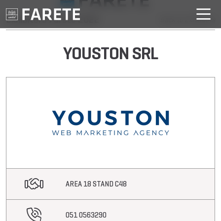
Exhibitors Farete 2022
Back to Exhibitors
YOUSTON SRL
AREA 18 STAND C48
051 0563290