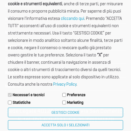
cookie e strumenti equivalenti
, anche di terze parti, per misurare
Documentazione
il consumo e proporre pubblicità mirata. Per saperne di più puoi
visionare l'informativa estesa
cliccando qui
. Premendo "ACCETTA
Informazione importante
TUTTI" acconsenti all'uso di cookie e strumenti equivalenti non
Vetrina Espositori
strettamente necessari. Usa il tasto "GESTISCI COOKIE” per
selezionare in modo analitico soltanto alcune finalità, terze parti
International Club
e cookie, negare il consenso o revocare quello già prestato
ovvero gestire le tue preferenze. Seleziona il tasto
“X”
per
Tax & Legal Global Services
chiudere il banner, continuerai la navigazione in assenza di
cookie o altri strumenti di tracciamento diversi da quelli tecnici.
News e Comunicati
Le scelte espresse sono applicate al solo dispositivo in utilizzo.
Consulta anche la nostra
Privacy Policy
.
Media Kit
Necessari e tecnici
Preferenze
Statistiche
Marketing
Sede Legale 40124 BOLOGNA, Via San Domenico
GESTISCI COOKIE
4, tel. 051 6317111, C.F. 91398840370
ACCETTA SOLO I SELEZIONATI
privacy policy
cookie policy