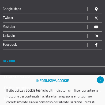
Google Maps
Twitter
Youtube
Linkedin
Facebook
SEZIONI
La Manifestazione
x
INFORMATIVA COOKIE
Edizioni precedenti
Il sito utilizza
cookie tecnici
o alti indicatori simili per garantire la
fruizione dei contenuti, facilitare la navigazione e funzionare
Info utili
correttamente. Previo consenso dell'utente, saranno utilizzati